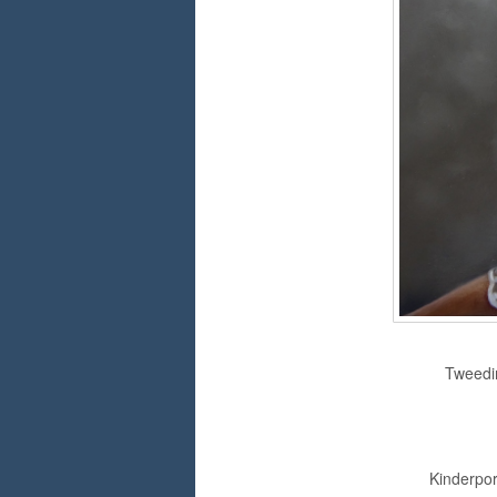
Tweedim
Kinderport