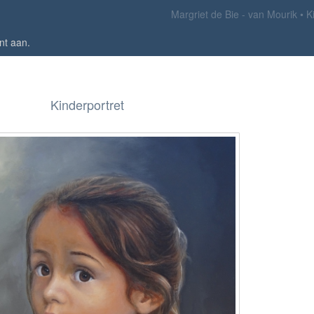
Margriet de Bie - van Mourik
K
nt aan
.
Kinderportret