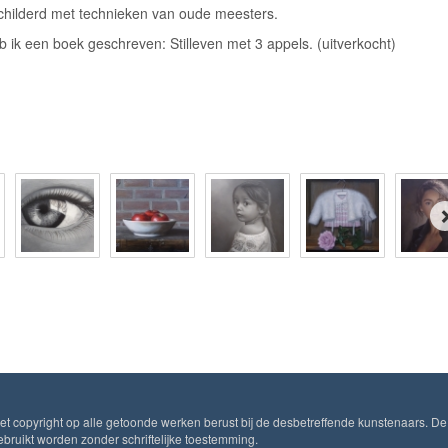
hilderd met technieken van oude meesters.
 ik een boek geschreven: Stilleven met 3 appels. (uitverkocht)
Het copyright op alle getoonde werken berust bij de desbetreffende kunstenaars. De
ruikt worden zonder schriftelijke toestemming.