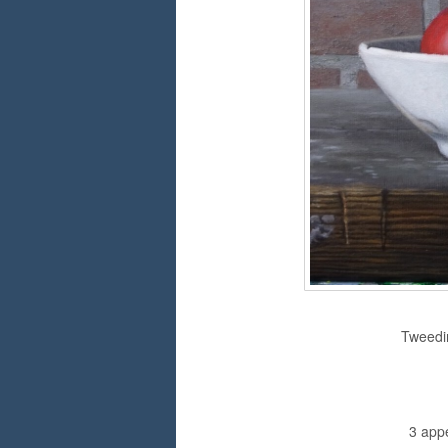
Tweedim
3 app