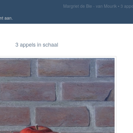
Margriet de Bie - van Mourik
3 appe
nt aan
.
3 appels in schaal