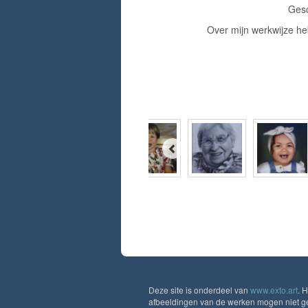
Gesc
Over mijn werkwijze heb
Deze site is onderdeel van
www.exto.art
. 
afbeeldingen van de werken mogen niet geb