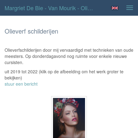
Margriet De Bie - Van Mourik - Olieverf Schilderijen
Tog
navi
Olieverf schilderijen
Olieverfschilderijen door mij vervaardigd met technieken van oude
meesters. Op donderdagavond nog ruimte voor enkele nieuwe
cursisten.
uit 2019 tot 2022
(klik op de afbeelding om het werk groter te
bekijken)
stuur een bericht