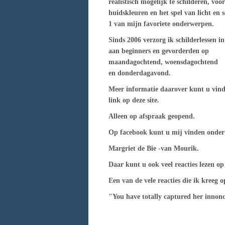
realistisch mogelijk te schilderen, voor
huidskleuren en het spel van licht en 
1 van mijn favoriete onderwerpen.
Sinds 2006 verzorg ik schilderlessen in
aan beginners en gevorderden op
maandagochtend, woensdagochtend
en donderdagavond.
Meer informatie daarover kunt u vind
link op deze site.
Alleen op afspraak geopend.
Op facebook kunt u mij vinden onde
Margriet de Bie -van Mourik.
Daar kunt u ook veel reacties lezen op
Een van de vele reacties die ik kreeg o
"You have totally captured her innonc