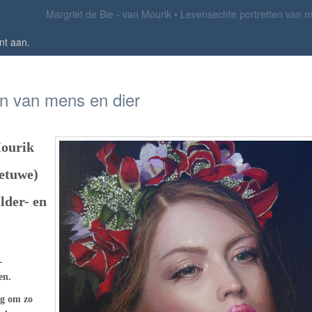
Margriet de Bie - van Mourik
Levensechte portretten van m
nt aan
.
en van mens en dier
Mourik
etuwe)
ilder- en
-
en.
ng om zo