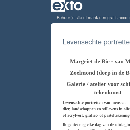
Beheer je site
of
maak een gratis accou
Levensechte portrett
Margriet de Bie - van 
Zoelmond (dorp in de B
Galerie / atelier voor sch
tekenkunst
Levensechte portretten van mens en
dier,
landschappen en stillevens in o
lie
of acrylverf, grafiet- of pasteltekening
Ik geniet nog elke dag van de uitdagi