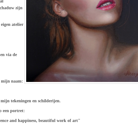
al
schaduw zijn
 eigen atelier
en via de
r mijn naam:
 mijn tekeningen en schilderijen.
p een portret:
ence and happiness, beautiful work of art"