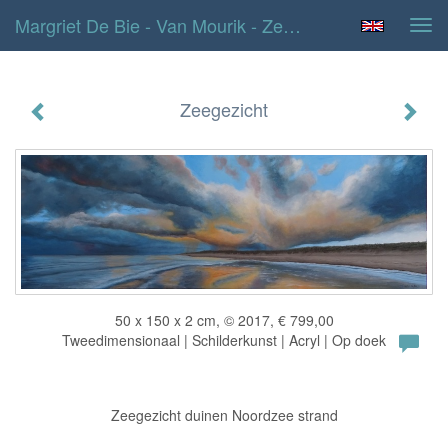
Margriet De Bie - Van Mourik - Zeegezicht
Tog
navi
Zeegezicht
50 x 150 x 2 cm, © 2017, € 799,00
Tweedimensionaal | Schilderkunst | Acryl | Op doek
Zeegezicht duinen Noordzee strand