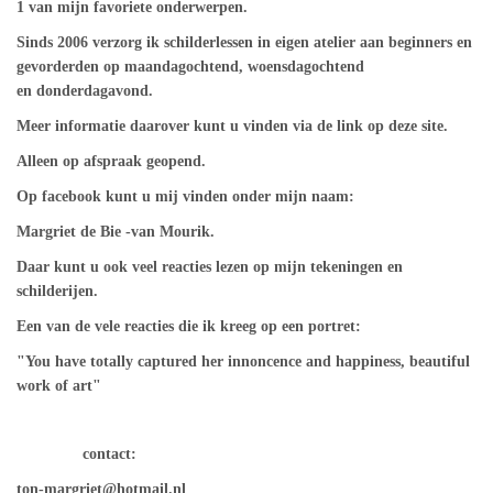
1 van mijn favoriete onderwerpen.
Sinds 2006 verzorg ik schilderlessen in eigen atelier aan beginners en
gevorderden op maandagochtend, woensdagochtend
en donderdagavond.
Meer informatie daarover kunt u vinden via de link op deze site.
Alleen op afspraak geopend.
Op facebook kunt u mij vinden onder mijn naam:
Margriet de Bie -van Mourik.
Daar kunt u ook veel reacties lezen op mijn tekeningen en
schilderijen.
Een van de vele reacties die ik kreeg op een portret:
"You have totally captured her innoncence and happiness, beautiful
work of art"
contact:
ton-margriet@hotmail.nl