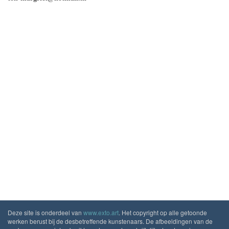
Deze site is onderdeel van
www.exto.art
. Het copyright op alle getoonde
werken berust bij de desbetreffende kunstenaars. De afbeeldingen van de